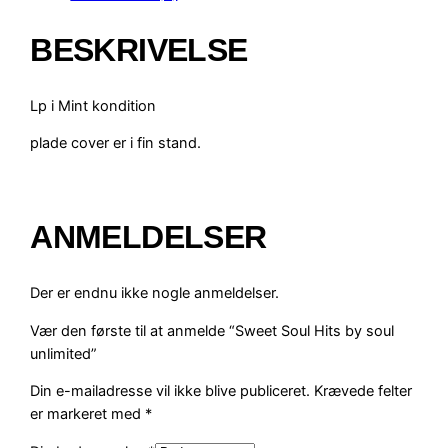
t
S
BESKRIVELSE
o
u
l
Lp i Mint kondition
H
i
plade cover er i fin stand.
t
s
b
ANMELDELSER
y
s
o
Der er endnu ikke nogle anmeldelser.
u
l
Vær den første til at anmelde “Sweet Soul Hits by soul
u
unlimited”
n
Din e-mailadresse vil ikke blive publiceret.
Krævede felter
l
er markeret med
*
i
m