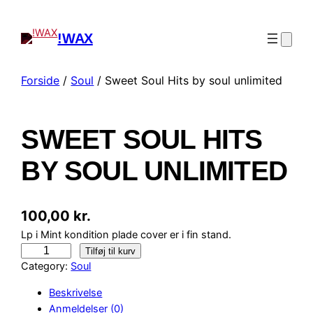
!WAX
Forside
/
Soul
/ Sweet Soul Hits by soul unlimited
SWEET SOUL HITS
BY SOUL UNLIMITED
100,00
kr.
Lp i Mint kondition plade cover er i fin stand.
S
Tilføj til kurv
w
Category:
Soul
e
Beskrivelse
e
Anmeldelser (0)