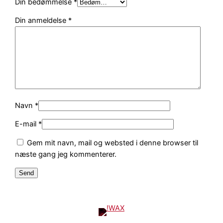
Din bedømmelse
*
i
t
Din anmeldelse
*
e
d
a
n
t
a
l
Navn
*
E-mail
*
Gem mit navn, mail og websted i denne browser til
næste gang jeg kommenterer.