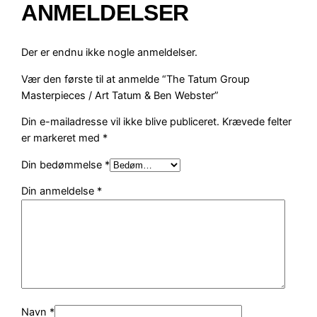
ANMELDELSER
M
a
s
Der er endnu ikke nogle anmeldelser.
t
Vær den første til at anmelde “The Tatum Group
e
Masterpieces / Art Tatum & Ben Webster”
r
p
Din e-mailadresse vil ikke blive publiceret.
Krævede felter
i
er markeret med
*
e
c
Din bedømmelse
*
e
Din anmeldelse
*
s
/
A
r
t
T
a
t
Navn
*