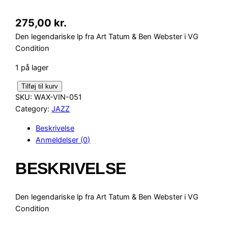
275,00
kr.
Den legendariske lp fra Art Tatum & Ben Webster i VG
Condition
1 på lager
T
Tilføj til kurv
SKU:
WAX-VIN-051
h
Category:
JAZZ
e
T
Beskrivelse
a
Anmeldelser (0)
t
u
BESKRIVELSE
m
G
r
Den legendariske lp fra Art Tatum & Ben Webster i VG
o
Condition
u
p