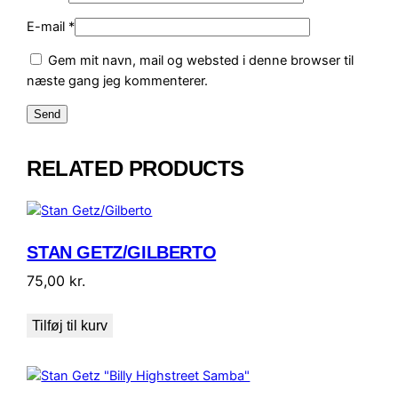
u
E-mail
*
m
&
Gem mit navn, mail og websted i denne browser til
B
næste gang jeg kommenterer.
e
n
W
e
RELATED PRODUCTS
b
s
t
e
STAN GETZ/GILBERTO
r
a
75,00
kr.
n
t
Tilføj til kurv
a
l