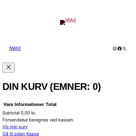
Instagram
Facebo
X
!WAX
DIN KURV
(EMNER: 0)
Vare
Informationer
Total
Subtotal
0,00 kr.
VARER
Forsendelse beregnes ved kassen.
Vis min kurv
I
Gå til siden Kasse